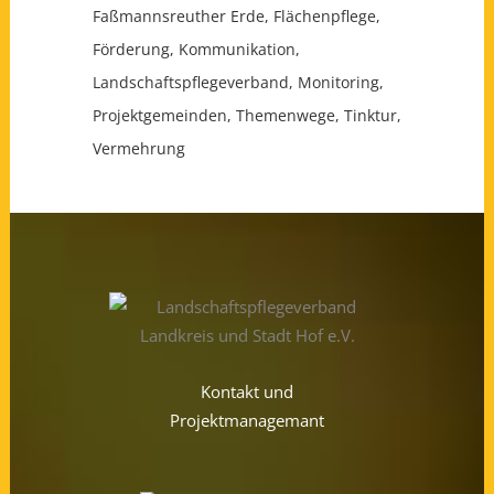
Faßmannsreuther Erde
Flächenpflege
Förderung
Kommunikation
Landschaftspflegeverband
Monitoring
Projektgemeinden
Themenwege
Tinktur
Vermehrung
Kontakt und
Projektmanagemant